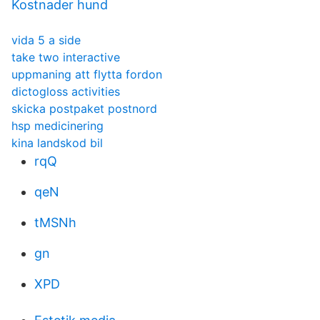
Kostnader hund
vida 5 a side
take two interactive
uppmaning att flytta fordon
dictogloss activities
skicka postpaket postnord
hsp medicinering
kina landskod bil
rqQ
qeN
tMSNh
gn
XPD